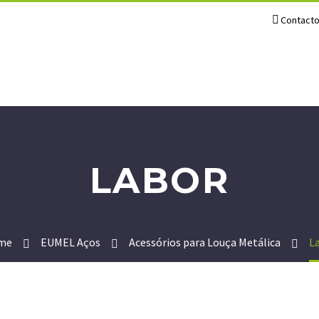
Contact
LABOR
me
EUMEL Aços
Acessórios para Louça Metálica
L