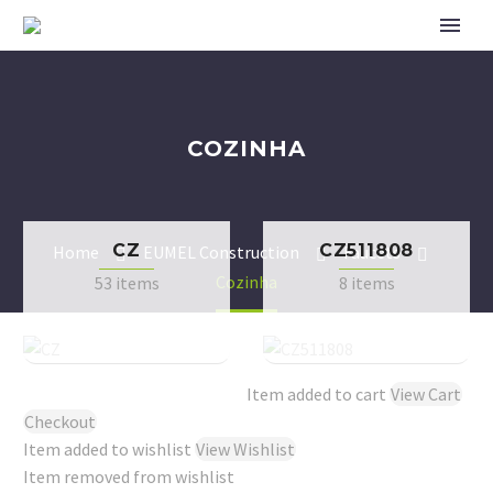
COZINHA
CZ
CZ511808
Home
EUMEL Construction
Faucets
Cozinha
53 items
8 items
Item added to cart
View Cart
Checkout
Item added to wishlist
View Wishlist
Item removed from wishlist