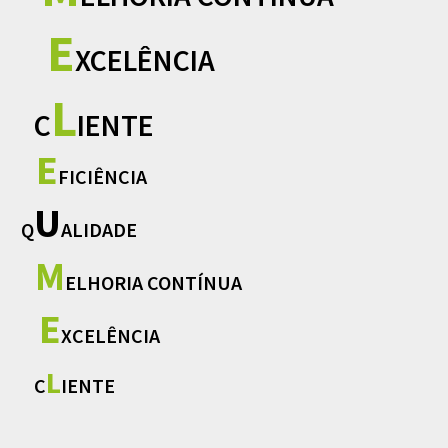
E
XCELÊNCIA
L
C
IENTE
E
FICIÊNCIA
U
Q
ALIDADE
M
ELHORIA CONTÍNUA
E
XCELÊNCIA
L
C
IENTE