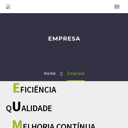
EMPRESA
Home
Empresa
E
FICIÊNCIA
U
Q
ALIDADE
M
ELHORIA CONTÍNUA