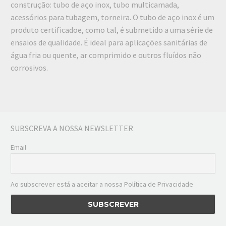
construção: tubo de aço inox, tubo multicamada,
acessórios para tubagem, torneira. O tubo de aço inox é um
produto certificadoe, como tal, é submetido a uma série de
ensaios de qualidade. É ideal para aplicações sanitárias de
água fria ou quente, ar comprimido e outros fluídos não
corrosivos.
SUBSCREVA A NOSSA NEWSLETTER
Email
Ao subscrever está a aceitar a nossa Política de Privacidade