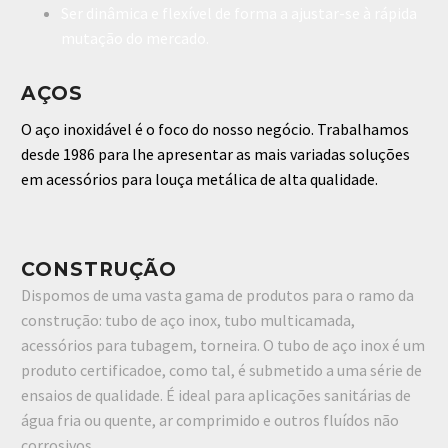
Ser dinâmica e flexível de forma a ajustar-se à rápida
mutação do mercado.
AÇOS
O aço inoxidável é o foco do nosso negócio.
Trabalhamos
desde 1986 para lhe apresentar as mais variadas soluções
em acessórios para louça metálica de alta qualidade.
CONSTRUÇÃO
Dispomos de uma vasta gama de produtos para o ramo da
construção: tubo de aço inox, tubo multicamada,
acessórios para tubagem, torneira. O tubo de aço inox é um
produto certificadoe, como tal, é submetido a uma série de
ensaios de qualidade. É ideal para aplicações sanitárias de
água fria ou quente, ar comprimido e outros fluídos não
corrosivos.