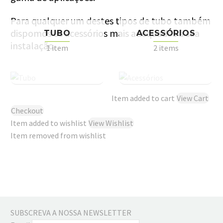
Para qualquer um destes tipos de tubo também
dispomos os acessórios mais adequados à sua
TUBO
ACESSÓRIOS
instalação.
1 item
2 items
Item added to cart
View Cart
Checkout
Item added to wishlist
View Wishlist
Item removed from wishlist
SUBSCREVA A NOSSA NEWSLETTER