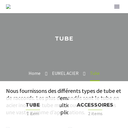
TUBE
Home
EUMEL ACIER
Tube
Nous fournissons des différents types de tube et
de raccords. Les plus demandés sont le tube en
acier inox et le tube multicouche, utilisés dans
TUBE
ACCESSOIRES
une vaste gamme d’applications.
1 item
2 items