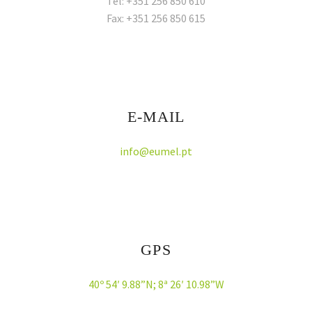
Tel: +351 256 850 610
Fax: +351 256 850 615
E-MAIL
info@eumel.pt
GPS
40º 54′ 9.88”N; 8ª 26′ 10.98”W