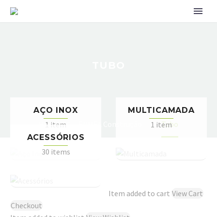
TUBO
AÇO INOX
MULTICAMADA
Home
EUMEL Construção
Tubo
1 item
1 item
ACESSÓRIOS
30 items
Item added to cart
View Cart
Checkout