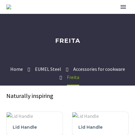
FREITA
Home
EUMEL Steel
Accessories for cookware
Freita
Naturally inspiring
Lid
Lid
Lid Handle
Lid Handle
Handle
Handle