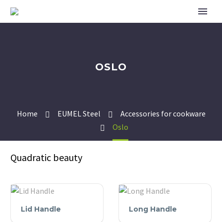
OSLO
Home
EUMEL Steel
Accessories for cookware
Oslo
Quadratic beauty
Lid
Long
Lid Handle
Long Handle
Handle
Handle