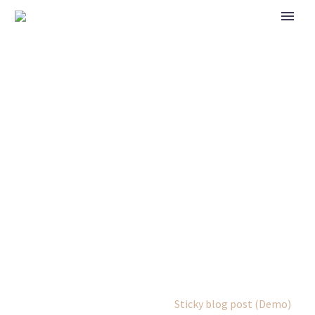
SHOP POST
Home
News (Demo)
Sticky blog post (Demo)