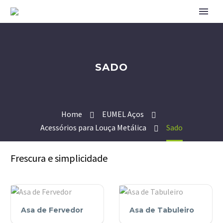
SADO
Home
EUMEL Aços
Acessórios para Louça Metálica
Sado
Frescura e simplicidade
Asa
Asa
Asa de Fervedor
Asa de Tabuleiro
de
de