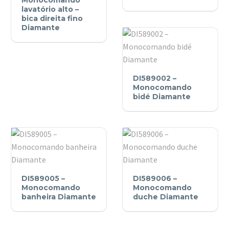
Monocomando
Monocomando
lavatório alto –
lavatório
bica direita fino
lavatório
Diamante
Diamante
alto
–
bica
DI589002
direita
DI589002 –
–
fino
Monocomando
Monocomando
bidé Diamante
Diamante
bidé
Diamante
DI589005
DI589006
DI589005 –
DI589006 –
–
–
Monocomando
Monocomando
Monocomando
banheira Diamante
Monocomando
duche Diamante
banheira
duche
Diamante
Diamante