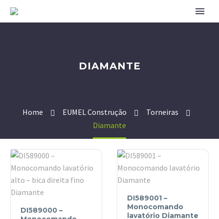
DIAMANTE
Home
EUMEL Construção
Torneiras
Diamante
DI589001
DI589001 –
DI589000
–
Monocomando
DI589000 –
–
Monocomando
lavatório Diamante