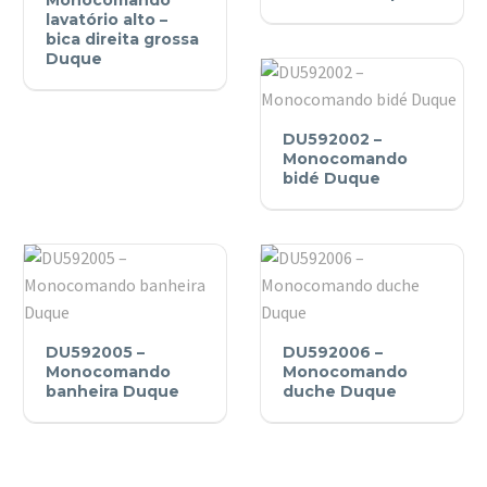
Monocomando
lavatório
lavatório alto –
lavatório
bica direita grossa
alto
Duque
Duque
–
bica
DU592002
direita
DU592002 –
–
grossa
Monocomando
Monocomando
bidé Duque
Duque
bidé
Duque
DU592005
DU592006
DU592005 –
DU592006 –
–
–
Monocomando
Monocomando
Monocomando
banheira Duque
Monocomando
duche Duque
banheira
duche
Duque
Duque