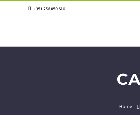
+351 256 850 610
CA
Home