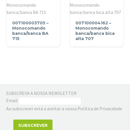
loiça
preto
banca/banca
preta
007100003705
007100004162
007100003705 –
007100004162 –
–
–
Monocomando
Monocomando
Monocomando
banca/banca BA
Monocomando
banca/banca bica
715
alta 707
banca/banca
banca/banca
BA
bica
715
alta
707
SUBSCREVA A NOSSA NEWSLETTER
Email
Ao subscrever está a aceitar a nossa Política de Privacidade