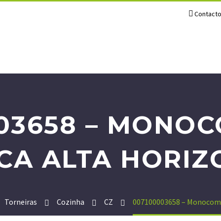
Contact
003658 – MONO
CA ALTA HORIZ
Torneiras
Cozinha
CZ
007100003658 – Monocoman