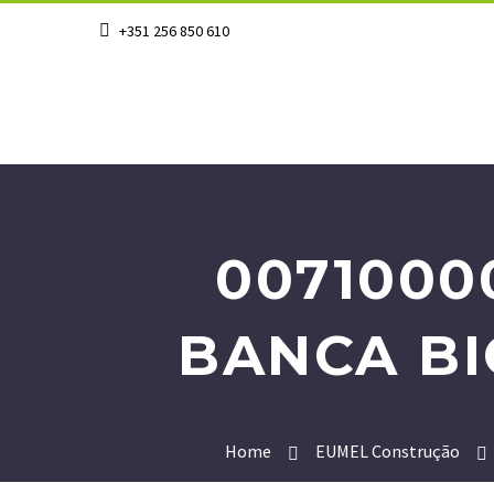
+351 256 850 610
007100
BANCA BI
Home
EUMEL Construção