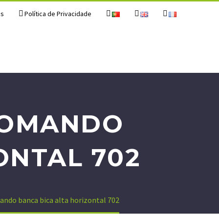
os
Política de Privacidade
COMANDO
ONTAL 702
do banca bica alta horizontal 702