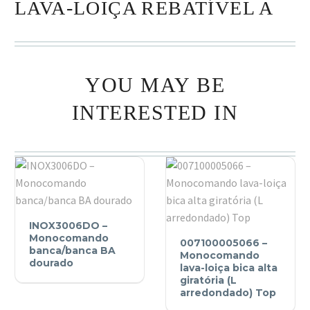
LAVA-LOIÇA REBATÍVEL A
YOU MAY BE
INTERESTED IN
INOX3006DO
INOX3006DO –
–
007100005066
Monocomando
007100005066 –
Monocomando
banca/banca BA
–
Monocomando
dourado
banca/banca
Monocomando
lava-loiça bica alta
giratória (L
BA
lava-
arredondado) Top
dourado
loiça