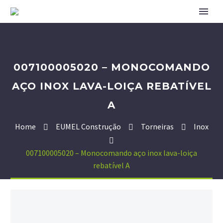
007100005020 – MONOCOMANDO
AÇO INOX LAVA-LOIÇA REBATÍVEL
A
Home
EUMEL Construção
Torneiras
Inox
007100005020 – Monocomando aço inox lava-loiça
rebatível A