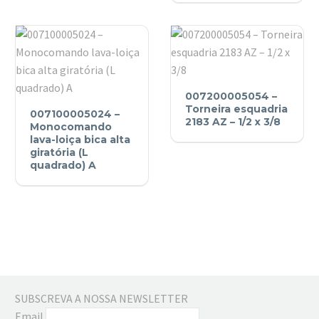
bica
alta
giratória
(L
arredondado)
007200005054
007200005054 –
Top
007100005024
–
Torneira esquadria
007100005024 –
–
Torneira
2183 AZ – 1/2 x 3/8
Monocomando
Monocomando
lava-loiça bica alta
esquadria
giratória (L
lava-
2183
quadrado) A
loiça
AZ
bica
–
alta
1/2
giratória
x
(L
3/8
quadrado)
A
SUBSCREVA A NOSSA NEWSLETTER
Email