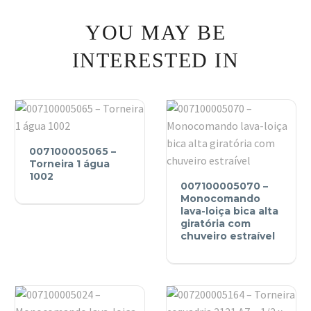
YOU MAY BE
INTERESTED IN
007100005065
007100005065 –
–
Torneira 1 água
Torneira
1002
007100005070
007100005070 –
1
–
Monocomando
água
Monocomando
lava-loiça bica alta
giratória com
1002
lava-
chuveiro estraível
loiça
bica
alta
giratória