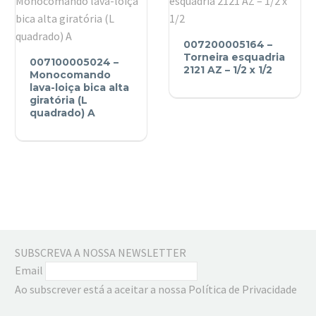
com
chuveiro
007200005164
estraível
007200005164 –
007100005024
–
Torneira esquadria
007100005024 –
–
Torneira
2121 AZ – 1/2 x 1/2
Monocomando
Monocomando
lava-loiça bica alta
esquadria
giratória (L
lava-
2121
quadrado) A
loiça
AZ
bica
–
alta
1/2
giratória
x
(L
1/2
quadrado)
A
SUBSCREVA A NOSSA NEWSLETTER
Email
Ao subscrever está a aceitar a nossa Política de Privacidade