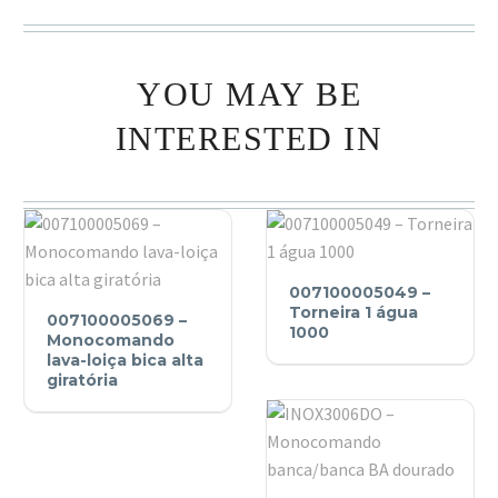
YOU MAY BE
INTERESTED IN
007100005049
007100005049 –
007100005069
–
Torneira 1 água
007100005069 –
–
Torneira
1000
Monocomando
Monocomando
lava-loiça bica alta
1
giratória
lava-
água
loiça
1000
bica
alta
INOX3006DO