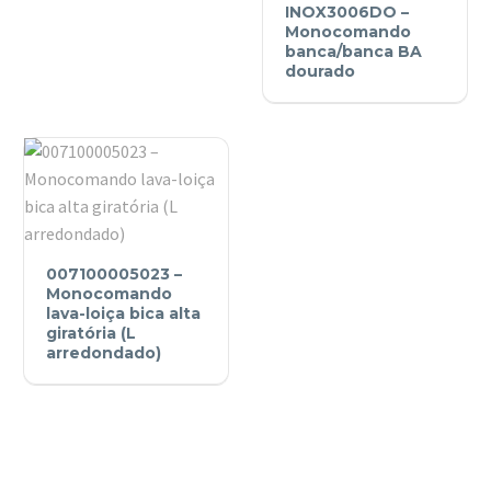
giratória
INOX3006DO –
–
Monocomando
Monocomando
banca/banca BA
dourado
banca/banca
BA
dourado
007100005023
007100005023 –
–
Monocomando
Monocomando
lava-loiça bica alta
giratória (L
lava-
arredondado)
loiça
bica
alta
giratória
(L