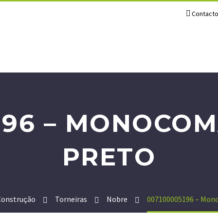
Contact
196 – MONOCO
PRETO
onstrução
Torneiras
Nobre
007100005196 – Mon