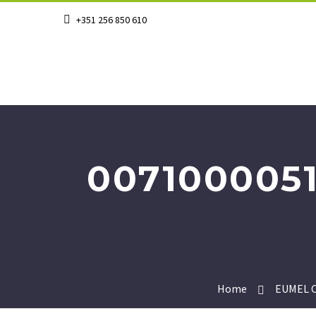
+351 256 850 610
007100005
Home
EUMEL C