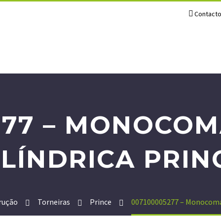
Contact
277 – MONOCO
ILÍNDRICA PRIN
rução
Torneiras
Prince
007100005277 – Monocoman