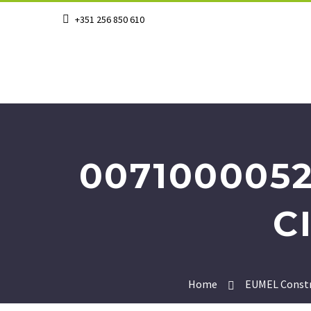
+351 256 850 610
007100005
C
Home
EUMEL Const