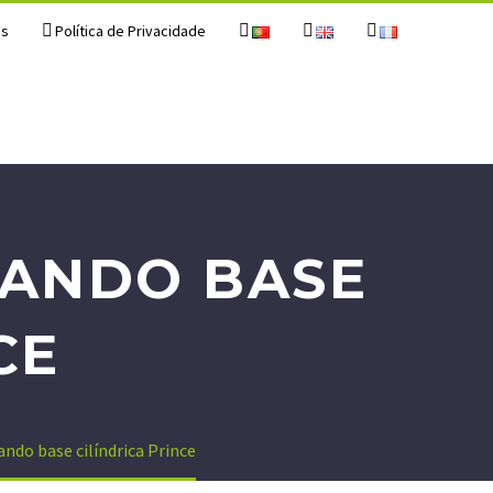
os
Política de Privacidade
MANDO BASE
CE
do base cilíndrica Prince