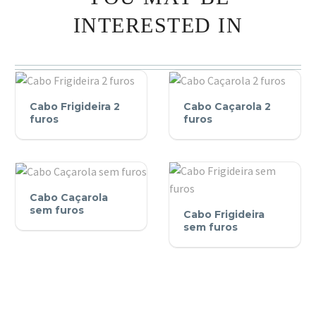
INTERESTED IN
Cabo
Cabo
Cabo Frigideira 2
Cabo Caçarola 2
Frigideira
Caçarola
furos
furos
2
2
furos
furos
Cabo
Cabo Caçarola
Cabo
Caçarola
sem furos
Cabo Frigideira
Frigideira
sem
sem furos
sem
furos
furos