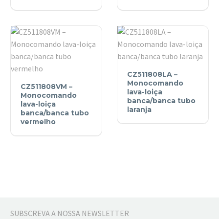
loiça
loiça
banca/banca
banca/banca
tubo
tubo
preto
verde
CZ511808LA
CZ511808LA –
CZ511808VM
–
Monocomando
CZ511808VM –
–
Monocomando
lava-loiça
Monocomando
banca/banca tubo
Monocomando
lava-loiça
lava-
laranja
banca/banca tubo
lava-
loiça
vermelho
loiça
banca/banca
banca/banca
tubo
tubo
laranja
vermelho
SUBSCREVA A NOSSA NEWSLETTER