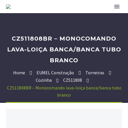
CZ511808BR – MONOCOMANDO
LAVA-LOIÇA BANCA/BANCA TUBO
BRANCO
Home
EUMEL Construção
Torneiras
Cozinha
CZ511808
CZ511808BR – Monocomando lava-loiça banca/banca tubo
branco