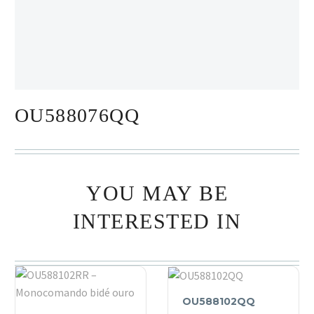
OU588076QQ
YOU MAY BE
INTERESTED IN
OU588102QQ
OU588102QQ
OU588102RR