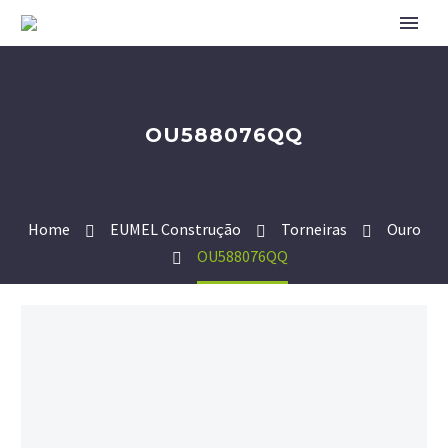
OU588076QQ
Home
EUMEL Construção
Torneiras
Ouro
OU588076QQ