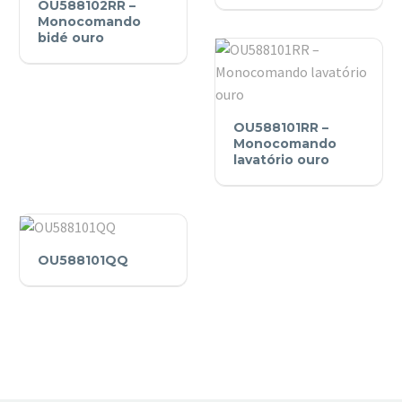
OU588102RR –
–
Monocomando
Monocomando
bidé ouro
bidé
ouro
OU588101RR
OU588101RR –
–
Monocomando
Monocomando
lavatório ouro
lavatório
ouro
OU588101QQ
OU588101QQ