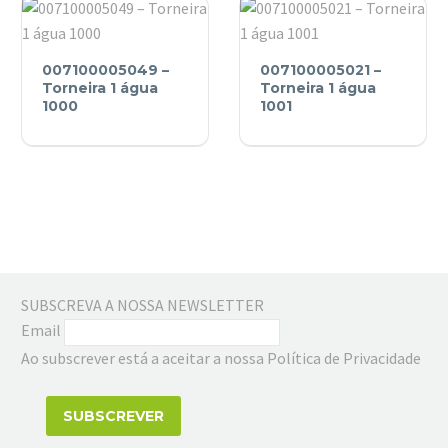
alta
giratória
007100005049
(U)
007100005021
007100005049 –
007100005021 –
–
–
Torneira 1 água
Torneira 1 água
Torneira
1000
Torneira
1001
1
1
água
água
1000
1001
SUBSCREVA A NOSSA NEWSLETTER
Email
Ao subscrever está a aceitar a nossa Política de Privacidade