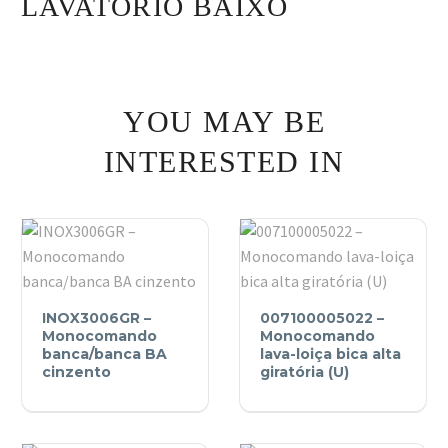
LAVATÓRIO BAIXO
YOU MAY BE
INTERESTED IN
INOX3006GR
007100005022
INOX3006GR –
007100005022 –
–
–
Monocomando
Monocomando
Monocomando
banca/banca BA
Monocomando
lava-loiça bica alta
cinzento
giratória (U)
banca/banca
lava-
BA
loiça
cinzento
bica