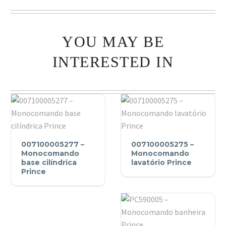
YOU MAY BE
INTERESTED IN
007100005277
007100005275
007100005277 –
007100005275 –
–
–
Monocomando
Monocomando
Monocomando
base cilíndrica
Monocomando
lavatório Prince
Prince
base
lavatório
cilíndrica
Prince
Prince